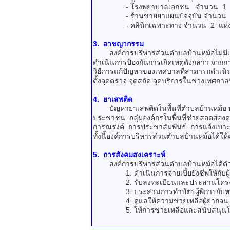
- โรงพยาบาลเอกชน
จำนวน 1 
- ร้านขายยาแผนปัจจุบัน
จำนวน 
- คลินิกเฉพาะทาง
จำนวน 2 แห่
3. อาชญากรรม
องค์การบริหารส่วนตำบลบ้านหม้อไม่มีเหต
ดำเนินการป้องกันการเกิดเหตุดังกล่าว จากกา
วิธีการแก้ปัญหาของเทศบาลที่สามารถดำเนินก
ตั้งจุดตรวจ จุดสกัด จุดบริการในช่วงเทศก
4. ยาเสพติด
ปัญหายาเสพติดในพื้นที่ตำบลบ้านหม้อ พบว่ามีผ
ประชาชน กลุ่มองค์กรในพื้นที่ช่วยสอดส่อ
การณรงค์ การประชาสัมพันธ์ การแจ้งเบาะแ
ทั้งนี้องค์การบริหารส่วนตำบลบ้านหม้อได้ใ
5. การสังคมสงเคราะห์
องค์การบริหารส่วนตำบลบ้านหม้อได้ดำเนิ
1. ดำเนินการจ่ายเบี้ยยังชีพให้กับผู้สูง
2. รับลงทะเบียนและประสานโครงการเงิน
3. ประสานการทำบัตรผู้พิการกับหน่วยง
4. ดูแลให้ความช่วยเหลือผู้ยากจน ยากไร้
5. ให้การช่วยเหลือและสนับสนุนในการป