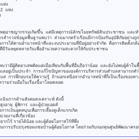
แห่ง
2 แห่ง
ง
ุอาชญากรรมเกิดขึ้น แต่มีเหตุการณ์ลักขโมยทรัพย์สินประชาชน และทำล
รสำรวจข้อมูลพื้นฐานพบว่า ส่วนมากครัวเรือนมีการป้องกันอุบัติภัยอย่างถู
ารได้ตามอำนาจหน้าที่และงบประมาณที่มีอยู่อย่างจำกัด คือการติดตั้งกล้อง
าลที่มีวันหยุดหลายวันเพื่ออำนวยความสะดวกให้กับประชาชน
ู้ติดยาเสพติดแต่เมื่อเทียบกับพื้นที่อื่นถือว่าน้อย และยังไม่พบผู้ค้าในพื
งดูแลอยู่เป็นประจำ การแก้ไขปัญหาขององค์การบริหารส่วนตำบลสามารถทำไ
ส การฝึกอบรมให้ความรู้ ถ้านอกเหนือจากอำนาจหน้าที่ก็เป็นเรื่องของท
ห้ความร่วมมือในเรื่องนี้มาโดยตลอด
นการด้านสังคมสงเคราะห์ ดังนี้
อายุ ผู้พิการ และผู้ป่วยเอดส์
อุดหนุนเพื่อการเลี้ยงดูเด็กแรกเกิด
านที่เกี่ยวข้อง
 รายได้น้อย และผู้ด้อยโอกาสไร้ที่พึ่ง
รับปรุงซ่อมแซมบ้านผู้ด้อยโอกาส โดยร่วมกับกองทุนศูนย์พัฒนาครอ