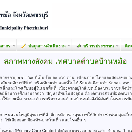
คลากร
ข้อมูลการดำเนินงาน
บริการประชาชน
ติด
สภาพทางสังคม
เทศบาลตำบลบ้านหม้อ
อายุ ๑๕ – ๖๐ ปีเต็ม ร้อยละ ๙๙ อ่าน เขียนภาษาไทยและคิดเลขอย่างง่
้นมัธยมศึกษาปีที่ ๔ หรือเทียบเท่า และที่ไม่ได้เรียนต่อมีงานทำ ร้อยละ ๙๙
กเล็กและโรงเรียนอยู่ในเขตพื้นที่ เนื่องจากอยู่ใกล้เขตเมือง ประชาชนจึ
โลยีด้านการศึกษามากกว่า ปัญหาที่พบในปัจจุบัน คือ เด็กบางส่วนที่มีพัฒ
สียค่าใช้จ่ายเพิ่ม ทางองค์การบริหารส่วนตำบลบ้านหม้อจึงได้จัดทำโครงกา
่วนใหญ่มีสุขภาพที่ดี มีการคัดกรองสุขภาพให้กับประชาชนกลุ่มเสี่ยง 
ไข้เลือดออก มือ-เท้า-ปากในเด็ก และโรคอื่น ๆ
้อ (Primary Care Center) สังกัดกระทรวงสาธารณสุข จำนวน 1 แห