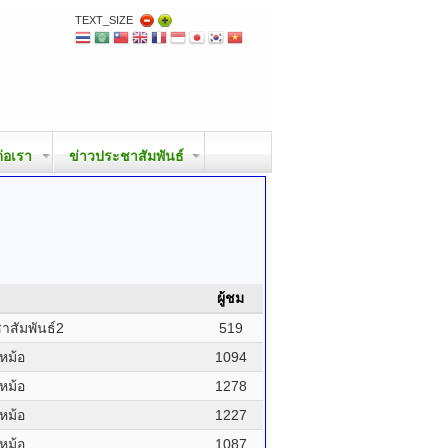
TEXT_SIZE
ต่อเรา
ข่าวประชาสัมพันธ์
ผู้ชม
สัมพันธ์2
519
หม้อ
1094
หม้อ
1278
หม้อ
1227
หม้อ
1087